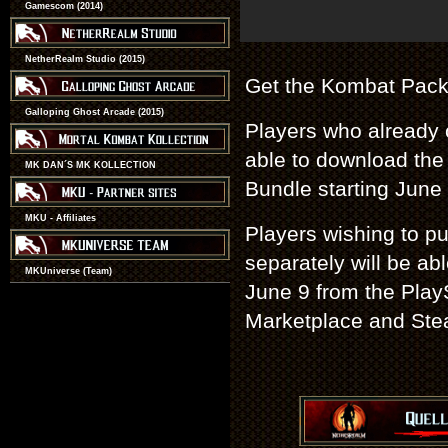
Gamescom (2014)
NetherRealm Studio (2015)
Get the Kombat Pack 
Galloping Ghost Arcade (2015)
Players who already 
able to download th
MK DAN´S MK KOLLECTION
Bundle starting June
MKU - Affiliates
Players wishing to p
separately will be ab
MKUniverse (Team)
June 9 from the Play
Marketplace and St