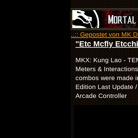
..:: Gepostet von MK D
"Etc Mcfly Etcch
MKX: Kung Lao - T
Meters & Interaction
combos were made i
Edition Last Update 
Arcade Controller